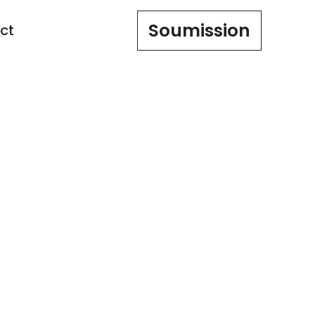
Soumission
ct
Lun-Ven 9 à
Canada
17h
GORIZED