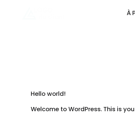
À 
514 - 659 -0912
ema
CATEGO
Hello world!
Welcome to WordPress. This is your fi