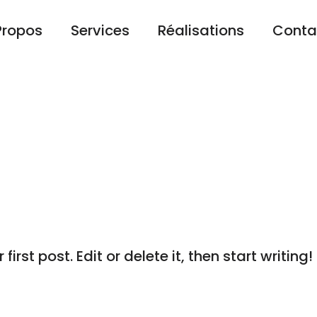
Propos
Services
Réalisations
Conta
il@example.com
Mirabel, Qc, 
RY:
UNCATE
rst post. Edit or delete it, then start writing!